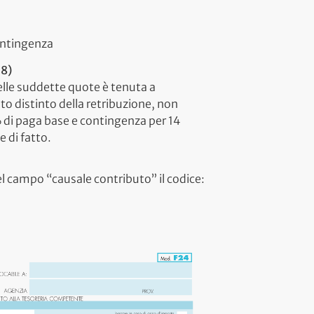
ontingenza
18)
lle suddette quote è tenuta a
o distinto della retribuzione, non
% di paga base e contingenza per 14
e di fatto.
el campo “causale contributo” il codice: