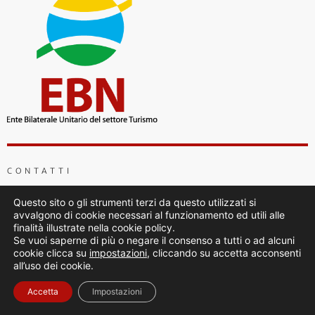
CONTATTI
Sede Legale:
Questo sito o gli strumenti terzi da questo utilizzati si
Via Piemonte 39, 00187 Roma
avvalgono di cookie necessari al funzionamento ed utili alle
finalità illustrate nella cookie policy.
Tel: 06/4725509
Se vuoi saperne di più o negare il consenso a tutti o ad alcuni
cookie clicca su
impostazioni
, cliccando su accetta acconsenti
entibilaterali@confesercenti.it
ebnturismo@pecconfesercentinaz.it
all’uso dei cookie.
Accetta
Impostazioni