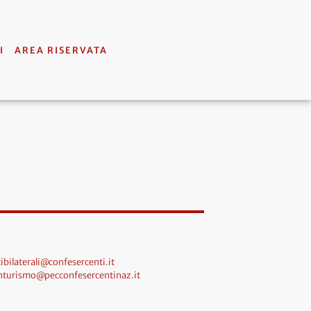
I
AREA RISERVATA
ibilaterali@confesercenti.it
nturismo@pecconfesercentinaz.it